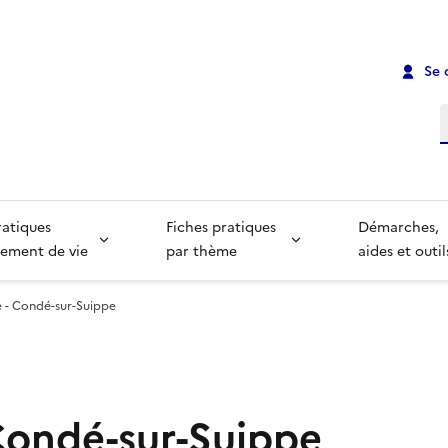
Se 
R
ratiques
Fiches pratiques
Démarches,
ement de vie
par thème
aides et outil
e - Condé-sur-Suippe
 Condé-sur-Suippe