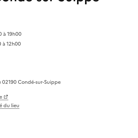
0 à 19h00
 à 12h00
e
02190
Condé-sur-Suippe
e
té du lieu