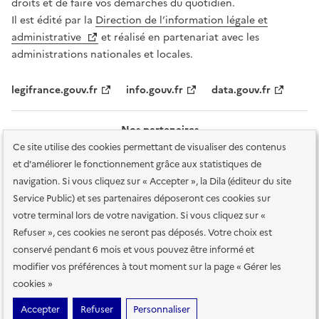
droits et de faire vos démarches du quotidien.
Il est édité par la
Direction de l’information légale et
administrative
et réalisé en partenariat avec les
administrations nationales et locales.
legifrance.gouv.fr
info.gouv.fr
data.gouv.fr
Nos partenaires
Ce site utilise des cookies permettant de visualiser des contenus
et d'améliorer le fonctionnement grâce aux statistiques de
navigation. Si vous cliquez sur « Accepter », la Dila (éditeur du site
Service Public) et ses partenaires déposeront ces cookies sur
votre terminal lors de votre navigation. Si vous cliquez sur «
Plan du site
Accessibilité : totalement conforme
Accessibilité des
Refuser », ces cookies ne seront pas déposés. Votre choix est
services en ligne
Mentions légales
Données personnelles et sécurité
conservé pendant 6 mois et vous pouvez être informé et
modifier vos préférences à tout moment sur la page « Gérer les
Conditions générales d'utilisation
Gestion des cookies
cookies »
Sauf mention contraire, tous les contenus de ce site sont sous
licence
Accepter
Refuser
Personnaliser
etalab-2.0