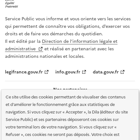
Service Public vous informe et vous oriente vers les services
qui permettent de connaître vos obligations, d’exercer vos
droits et de faire vos démarches du quotidien.
Il est édité par la
Direction de l’information légale et
administrative
et réalisé en partenariat avec les
administrations nationales et locales.
legifrance.gouv.fr
info.gouv.fr
data.gouv.fr
Nos partenaires
Ce site utilise des cookies permettant de visualiser des contenus
et d'améliorer le fonctionnement grâce aux statistiques de
navigation. Si vous cliquez sur « Accepter », la Dila (éditeur du site
Service Public) et ses partenaires déposeront ces cookies sur
votre terminal lors de votre navigation. Si vous cliquez sur «
Plan du site
Accessibilité : totalement conforme
Accessibilité des
Refuser », ces cookies ne seront pas déposés. Votre choix est