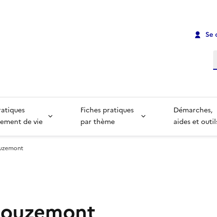
Se 
R
ratiques
Fiches pratiques
Démarches,
ement de vie
par thème
aides et outil
ouzemont
 Bouzemont