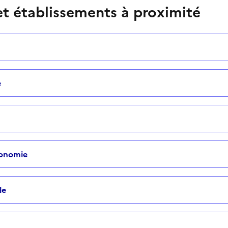
t établissements à proximité
e
tonomie
le