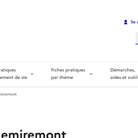
Se 
R
ratiques
Fiches pratiques
Démarches,
ement de vie
par thème
aides et outil
emiremont
 Remiremont