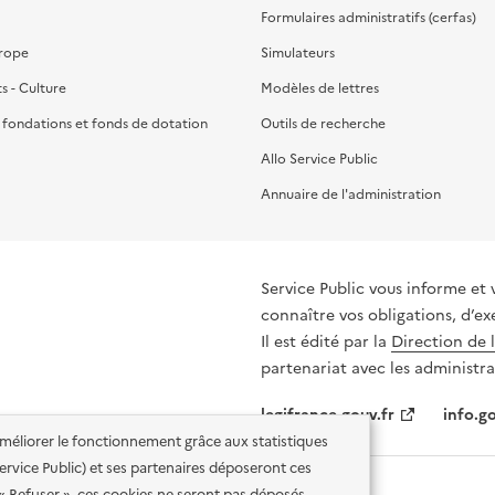
Formulaires administratifs (cerfas)
urope
Simulateurs
ts - Culture
Modèles de lettres
, fondations et fonds de dotation
Outils de recherche
Allo Service Public
Annuaire de l'administration
Service Public vous informe et 
connaître vos obligations, d’ex
Il est édité par la
Direction de 
partenariat avec les administra
legifrance.gouv.fr
info.go
'améliorer le fonctionnement grâce aux statistiques
 Service Public) et ses partenaires déposeront ces
 « Refuser », ces cookies ne seront pas déposés.