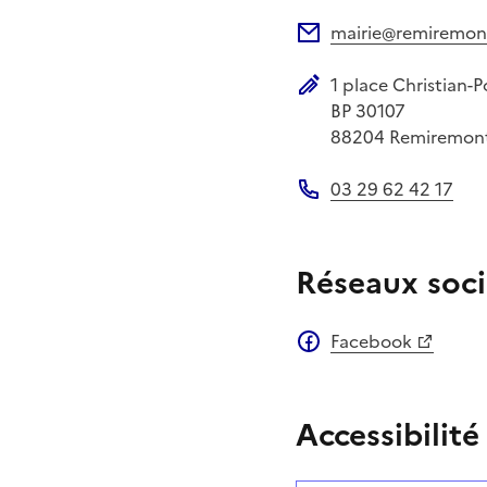
Site web
mairie@remiremont
Adresse électronique
1 place Christian-
Adresse postale
BP 30107
88204
Remiremon
03 29 62 42 17
Téléphone
Réseaux soci
Facebook
Accessibilité