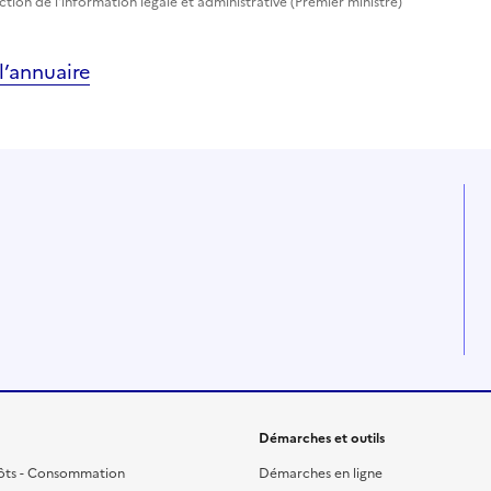
ection de l'information légale et administrative (Premier ministre)
’annuaire
Démarches et outils
ôts - Consommation
Démarches en ligne