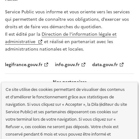
Service Public vous informe et vous oriente vers les services
qui permettent de connaître vos obligations, d’exercer vos
droits et de faire vos démarches du quotidien.
Il est édité par la
Direction de l’information légale et
administrative
et réalisé en partenariat avec les
administrations nationales et locales.
legifrance.gouv.fr
info.gouv.fr
data.gouv.fr
Nos partenaires
Ce site utilise des cookies permettant de visualiser des contenus
et d'améliorer le fonctionnement grâce aux statistiques de
navigation. Si vous cliquez sur « Accepter », la Dila (éditeur du site
Service Public) et ses partenaires déposeront ces cookies sur
votre terminal lors de votre navigation. Si vous cliquez sur «
Plan du site
Accessibilité : totalement conforme
Accessibilité des
Refuser », ces cookies ne seront pas déposés. Votre choix est
services en ligne
Mentions légales
Données personnelles et sécurité
conservé pendant 6 mois et vous pouvez être informé et