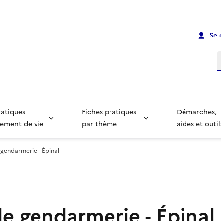
Se 
R
ratiques
Fiches pratiques
Démarches,
ement de vie
par thème
aides et outil
 gendarmerie - Épinal
de gendarmerie - Épinal