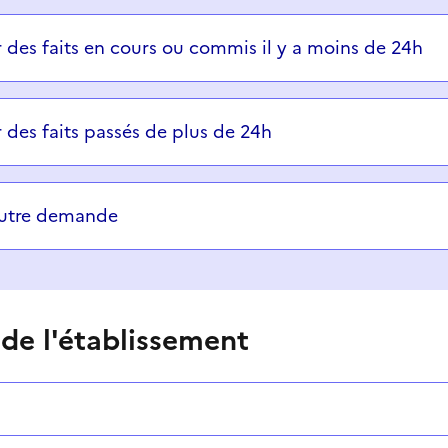
ons successives et les réponses s’afficheront automatiq
r des faits en cours ou commis il y a moins de 24h
r des faits passés de plus de 24h
autre demande
 de l'établissement