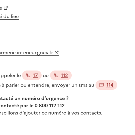
e
té du lieu
merie.interieur.gouv.fr
appeler le
17
ou
112
té à parler ou entendre, envoyer un sms au
114
ontacté un numéro d’urgence ?
contacté par le 0 800 112 112
.
seillons d'ajouter ce numéro à vos contacts.