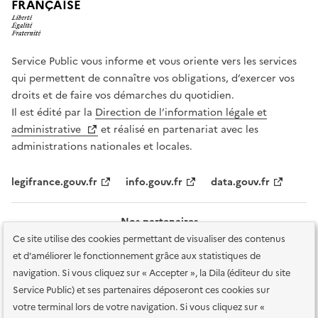
FRANÇAISE
Service Public vous informe et vous oriente vers les services
qui permettent de connaître vos obligations, d’exercer vos
droits et de faire vos démarches du quotidien.
Il est édité par la
Direction de l’information légale et
administrative
et réalisé en partenariat avec les
administrations nationales et locales.
legifrance.gouv.fr
info.gouv.fr
data.gouv.fr
Nos partenaires
Ce site utilise des cookies permettant de visualiser des contenus
et d'améliorer le fonctionnement grâce aux statistiques de
navigation. Si vous cliquez sur « Accepter », la Dila (éditeur du site
Service Public) et ses partenaires déposeront ces cookies sur
votre terminal lors de votre navigation. Si vous cliquez sur «
Plan du site
Accessibilité : totalement conforme
Accessibilité des