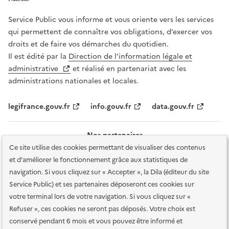
Service Public vous informe et vous oriente vers les services
qui permettent de connaître vos obligations, d’exercer vos
droits et de faire vos démarches du quotidien.
Il est édité par la
Direction de l’information légale et
administrative
et réalisé en partenariat avec les
administrations nationales et locales.
legifrance.gouv.fr
info.gouv.fr
data.gouv.fr
Nos partenaires
Ce site utilise des cookies permettant de visualiser des contenus
et d'améliorer le fonctionnement grâce aux statistiques de
navigation. Si vous cliquez sur « Accepter », la Dila (éditeur du site
Service Public) et ses partenaires déposeront ces cookies sur
votre terminal lors de votre navigation. Si vous cliquez sur «
Plan du site
Accessibilité : totalement conforme
Accessibilité des
Refuser », ces cookies ne seront pas déposés. Votre choix est
services en ligne
Mentions légales
Données personnelles et sécurité
conservé pendant 6 mois et vous pouvez être informé et