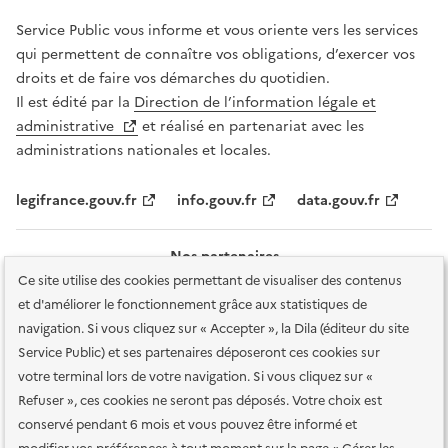
Service Public vous informe et vous oriente vers les services
qui permettent de connaître vos obligations, d’exercer vos
droits et de faire vos démarches du quotidien.
Il est édité par la
Direction de l’information légale et
administrative
et réalisé en partenariat avec les
administrations nationales et locales.
legifrance.gouv.fr
info.gouv.fr
data.gouv.fr
Nos partenaires
Ce site utilise des cookies permettant de visualiser des contenus
et d'améliorer le fonctionnement grâce aux statistiques de
navigation. Si vous cliquez sur « Accepter », la Dila (éditeur du site
Service Public) et ses partenaires déposeront ces cookies sur
votre terminal lors de votre navigation. Si vous cliquez sur «
Plan du site
Accessibilité : totalement conforme
Accessibilité des
Refuser », ces cookies ne seront pas déposés. Votre choix est
services en ligne
Mentions légales
Données personnelles et sécurité
conservé pendant 6 mois et vous pouvez être informé et