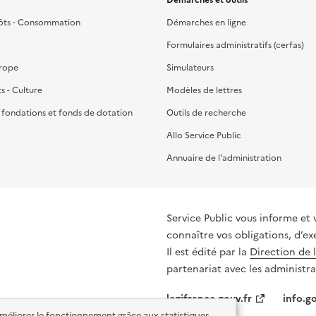
ôts - Consommation
Démarches en ligne
Formulaires administratifs (cerfas)
urope
Simulateurs
ts - Culture
Modèles de lettres
, fondations et fonds de dotation
Outils de recherche
Allo Service Public
Annuaire de l'administration
Service Public vous informe et 
connaître vos obligations, d’ex
Il est édité par la
Direction de 
partenariat avec les administra
legifrance.gouv.fr
info.go
'améliorer le fonctionnement grâce aux statistiques