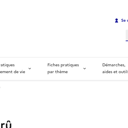
Se 
R
ratiques
Fiches pratiques
Démarches,
ement de vie
par thème
aides et outil
û
Brû