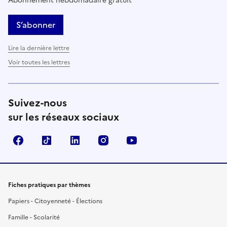
Abonnement hebdomadaire gratuit
S’abonner
Lire la dernière lettre
Voir toutes les lettres
Suivez-nous
sur les réseaux sociaux
Facebook
TikTok
LinkedIn
Instagram
YouTube
Fiches pratiques par thèmes
Papiers - Citoyenneté - Élections
Famille - Scolarité