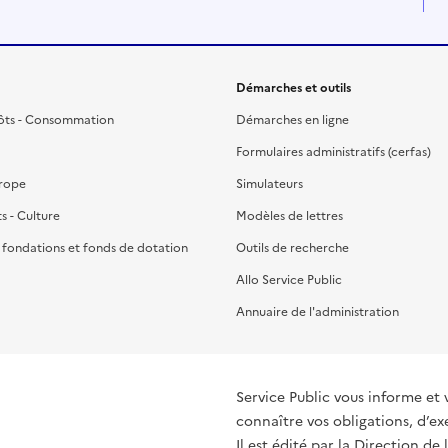
Démarches et outils
ôts - Consommation
Démarches en ligne
Formulaires administratifs (cerfas)
urope
Simulateurs
ts - Culture
Modèles de lettres
, fondations et fonds de dotation
Outils de recherche
Allo Service Public
Annuaire de l'administration
Service Public vous informe et 
connaître vos obligations, d’ex
Il est édité par la
Direction de 