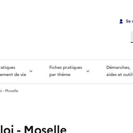
Se 
R
ratiques
Fiches pratiques
Démarches,
ement de vie
par thème
aides et outil
i - Moselle
oi - Moselle