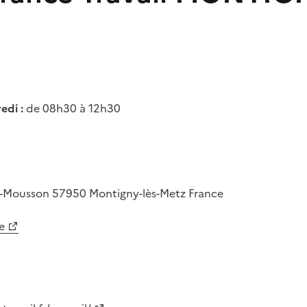
edi :
de 08h30 à 12h30
A-Mousson
57950
Montigny-lès-Metz
France
e