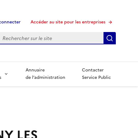
connecter
Accéder au site pour les entreprises
echerche
Recherche
Annuaire
Contacter
s
de l’administration
Service Public
NY LES