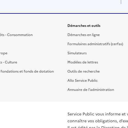
Démarches et outils
ôts - Consommation
Démarches en ligne
Formulaires administratifs (cerfas)
urope
Simulateurs
ts - Culture
Modèles de lettres
, fondations et fonds de dotation
Outils de recherche
Allo Service Public
Annuaire de l'administration
Service Public vous informe et 
connaître vos obligations, d’ex
Il est édité par la
Direction de 