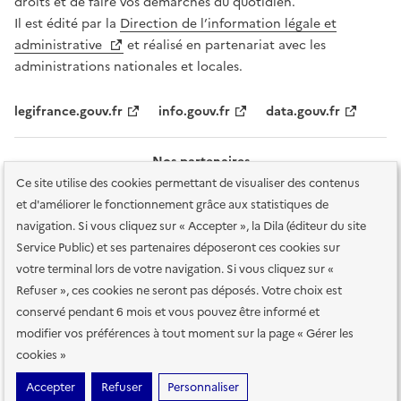
droits et de faire vos démarches du quotidien.
Il est édité par la
Direction de l’information légale et
administrative
et réalisé en partenariat avec les
administrations nationales et locales.
legifrance.gouv.fr
info.gouv.fr
data.gouv.fr
Nos partenaires
Ce site utilise des cookies permettant de visualiser des contenus
et d'améliorer le fonctionnement grâce aux statistiques de
navigation. Si vous cliquez sur « Accepter », la Dila (éditeur du site
Service Public) et ses partenaires déposeront ces cookies sur
votre terminal lors de votre navigation. Si vous cliquez sur «
Plan du site
Accessibilité : totalement conforme
Accessibilité des
Refuser », ces cookies ne seront pas déposés. Votre choix est
services en ligne
Mentions légales
Données personnelles et sécurité
conservé pendant 6 mois et vous pouvez être informé et
modifier vos préférences à tout moment sur la page « Gérer les
Conditions générales d'utilisation
Gestion des cookies
cookies »
Sauf mention contraire, tous les contenus de ce site sont sous
licence
Accepter
Refuser
Personnaliser
etalab-2.0