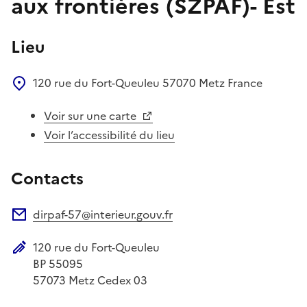
aux frontières (SZPAF)- Est
Lieu
120 rue du Fort-Queuleu
57070
Metz
France
Voir sur une carte
Voir l’accessibilité du lieu
Contacts
dirpaf-57@interieur.gouv.fr
Adresse électronique
120 rue du Fort-Queuleu
Adresse postale
BP 55095
57073
Metz Cedex 03