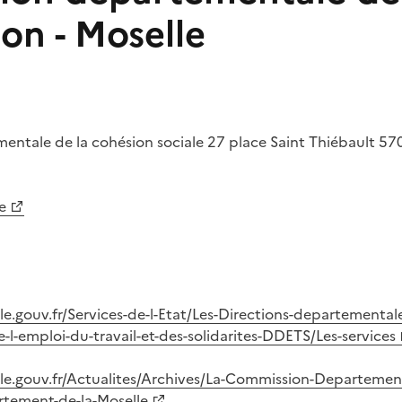
ion - Moselle
entale de la cohésion sociale
27 place Saint Thiébault
57
e
e.gouv.fr/Services-de-l-Etat/Les-Directions-departementale
l-emploi-du-travail-et-des-solidarites-DDETS/Les-services
le.gouv.fr/Actualites/Archives/La-Commission-Departement
tement-de-la-Moselle