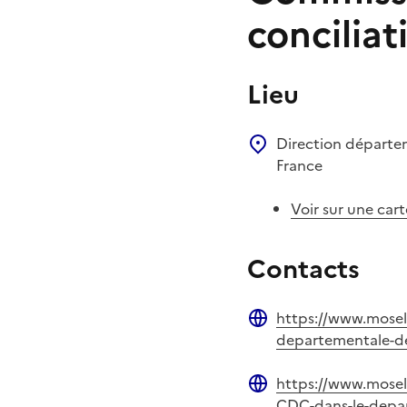
conciliat
Lieu
Direction départem
France
Voir sur une cart
Contacts
https://www.mosell
Site web
departementale-de-
https://www.mosel
Site web
CDC-dans-le-depar