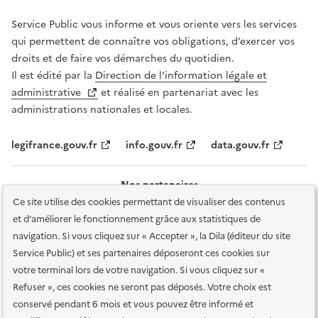
Service Public vous informe et vous oriente vers les services
qui permettent de connaître vos obligations, d’exercer vos
droits et de faire vos démarches du quotidien.
Il est édité par la
Direction de l’information légale et
administrative
et réalisé en partenariat avec les
administrations nationales et locales.
legifrance.gouv.fr
info.gouv.fr
data.gouv.fr
Nos partenaires
Ce site utilise des cookies permettant de visualiser des contenus
et d'améliorer le fonctionnement grâce aux statistiques de
navigation. Si vous cliquez sur « Accepter », la Dila (éditeur du site
Service Public) et ses partenaires déposeront ces cookies sur
votre terminal lors de votre navigation. Si vous cliquez sur «
Plan du site
Accessibilité : totalement conforme
Accessibilité des
Refuser », ces cookies ne seront pas déposés. Votre choix est
services en ligne
Mentions légales
Données personnelles et sécurité
conservé pendant 6 mois et vous pouvez être informé et