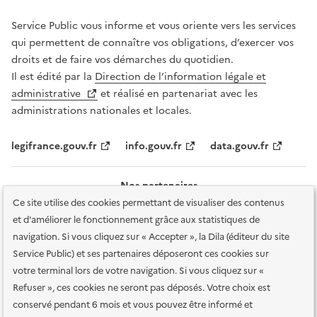
Service Public vous informe et vous oriente vers les services
qui permettent de connaître vos obligations, d’exercer vos
droits et de faire vos démarches du quotidien.
Il est édité par la
Direction de l’information légale et
administrative
et réalisé en partenariat avec les
administrations nationales et locales.
legifrance.gouv.fr
info.gouv.fr
data.gouv.fr
Nos partenaires
Ce site utilise des cookies permettant de visualiser des contenus
et d'améliorer le fonctionnement grâce aux statistiques de
navigation. Si vous cliquez sur « Accepter », la Dila (éditeur du site
Service Public) et ses partenaires déposeront ces cookies sur
votre terminal lors de votre navigation. Si vous cliquez sur «
Plan du site
Accessibilité : totalement conforme
Accessibilité des
Refuser », ces cookies ne seront pas déposés. Votre choix est
services en ligne
Mentions légales
Données personnelles et sécurité
conservé pendant 6 mois et vous pouvez être informé et