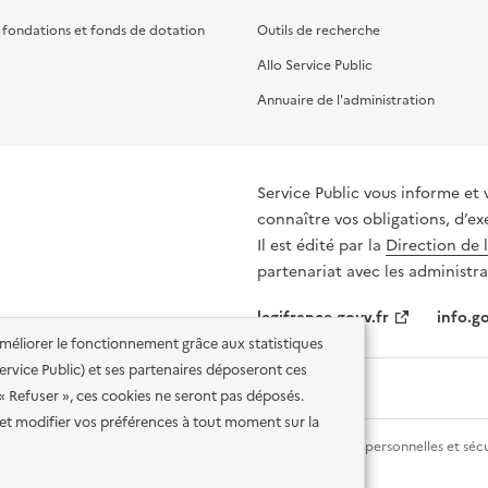
, fondations et fonds de dotation
Outils de recherche
Allo Service Public
Annuaire de l'administration
Service Public vous informe et 
connaître vos obligations, d’ex
Il est édité par la
Direction de 
partenariat avec les administra
legifrance.gouv.fr
info.go
'améliorer le fonctionnement grâce aux statistiques
 Service Public) et ses partenaires déposeront ces
 « Refuser », ces cookies ne seront pas déposés.
et modifier vos préférences à tout moment sur la
lité des services en ligne
Mentions légales
Données personnelles et sécu