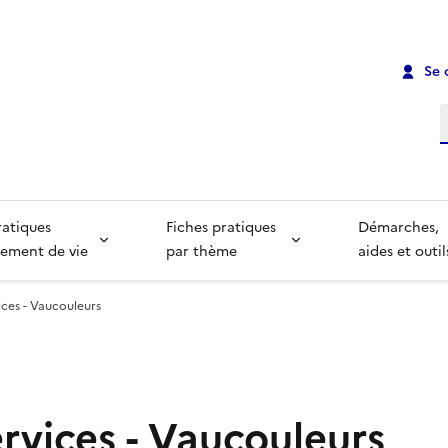
Se 
R
ratiques
Fiches pratiques
Démarches,
ement de vie
par thème
aides et outil
ices - Vaucouleurs
rvices - Vaucouleurs