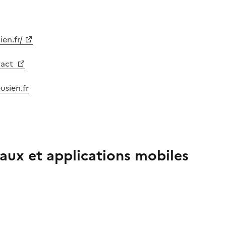
en.fr/
tact
sien.fr
aux et applications mobiles