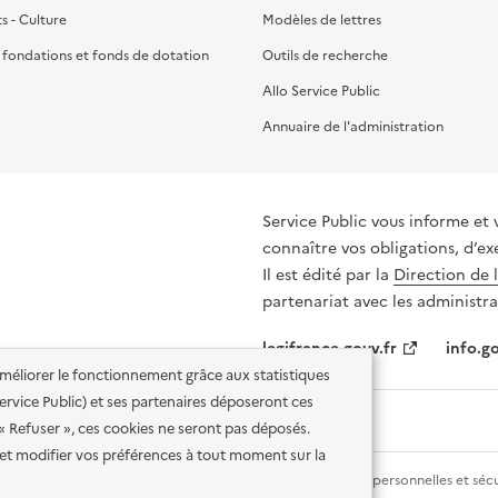
ts - Culture
Modèles de lettres
, fondations et fonds de dotation
Outils de recherche
Allo Service Public
Annuaire de l'administration
Service Public vous informe et 
connaître vos obligations, d’ex
Il est édité par la
Direction de 
partenariat avec les administra
legifrance.gouv.fr
info.go
'améliorer le fonctionnement grâce aux statistiques
 Service Public) et ses partenaires déposeront ces
 « Refuser », ces cookies ne seront pas déposés.
et modifier vos préférences à tout moment sur la
lité des services en ligne
Mentions légales
Données personnelles et sécu