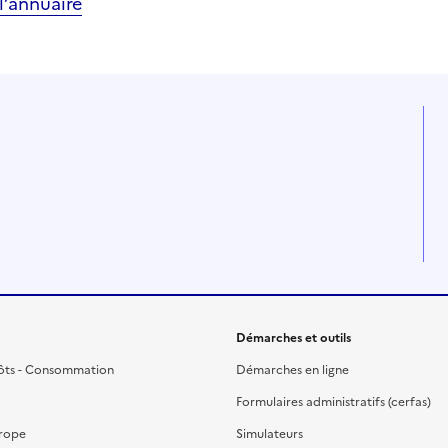
’annuaire
Démarches et outils
ôts - Consommation
Démarches en ligne
Formulaires administratifs (cerfas)
urope
Simulateurs