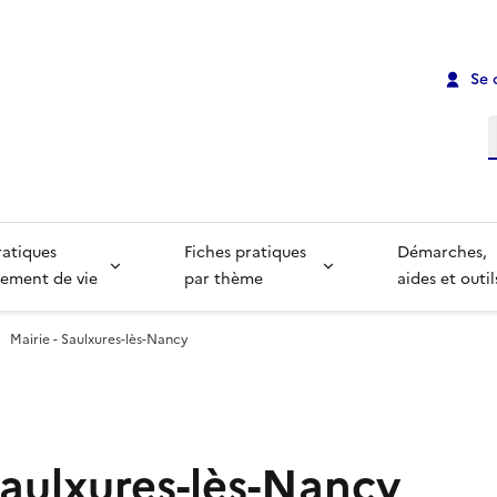
Se 
R
ratiques
Fiches pratiques
Démarches,
ement de vie
par thème
aides et outil
Mairie - Saulxures-lès-Nancy
Saulxures-lès-Nancy