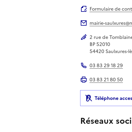
Site web
Formulaire de con
mairie-saulxures@m
Adresse électronique
2 rue de Tomblain
Adresse postale
BP 52010
54420
Saulxures-l
03 83 29 18 29
Téléphone
03 83 21 80 50
Fax
Téléphone acces
Réseaux soci