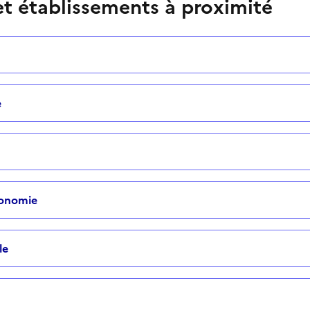
t établissements à proximité
e
tonomie
le