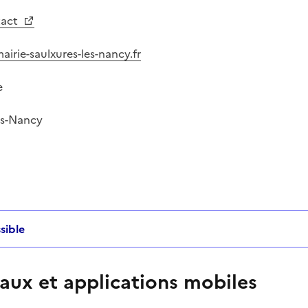
tact
airie-saulxures-les-nancy.fr
e
ès-Nancy
sible
aux et applications mobiles