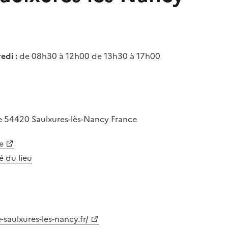
edi :
de 08h30 à 12h00 de 13h30 à 17h00
e
54420
Saulxures-lès-Nancy
France
e
té du lieu
saulxures-les-nancy.fr/