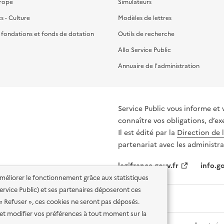
urope
Simulateurs
ts - Culture
Modèles de lettres
, fondations et fonds de dotation
Outils de recherche
Allo Service Public
Annuaire de l'administration
Service Public vous informe et 
connaître vos obligations, d’ex
Il est édité par la
Direction de 
partenariat avec les administra
legifrance.gouv.fr
info.go
'améliorer le fonctionnement grâce aux statistiques
 Service Public) et ses partenaires déposeront ces
 « Refuser », ces cookies ne seront pas déposés.
et modifier vos préférences à tout moment sur la