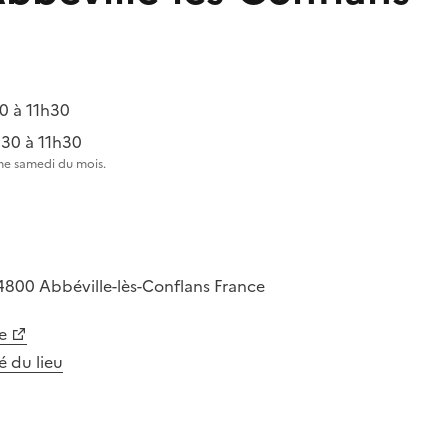
0 à 11h30
30 à 11h30
me samedi du mois.
4800
Abbéville-lès-Conflans
France
e
té du lieu