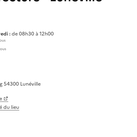
edi :
de 08h30 à 12h00
ous
vous
rg
54300
Lunéville
e
té du lieu