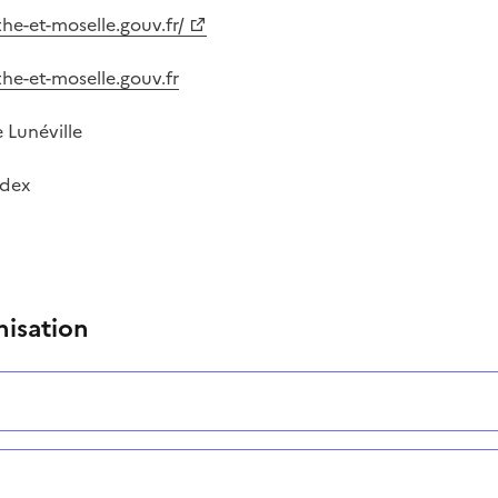
e-et-moselle.gouv.fr/
he-et-moselle.gouv.fr
 Lunéville
edex
nisation