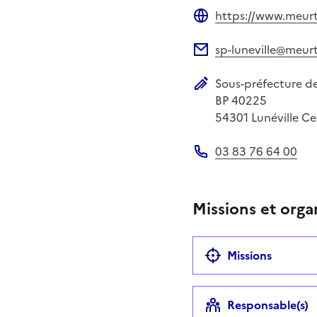
https://www.meurth
Site web
sp-luneville@meurt
Adresse électronique
Sous-préfecture de
Adresse postale
BP 40225
54301
Lunéville C
03 83 76 64 00
Téléphone
Missions et orga
Missions
Responsable(s)