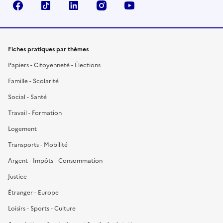
Facebook
TikTok
LinkedIn
Instagram
YouTube
Fiches pratiques par thèmes
Papiers - Citoyenneté - Élections
Famille - Scolarité
Social - Santé
Travail - Formation
Logement
Transports - Mobilité
Argent - Impôts - Consommation
Justice
Étranger - Europe
Loisirs - Sports - Culture