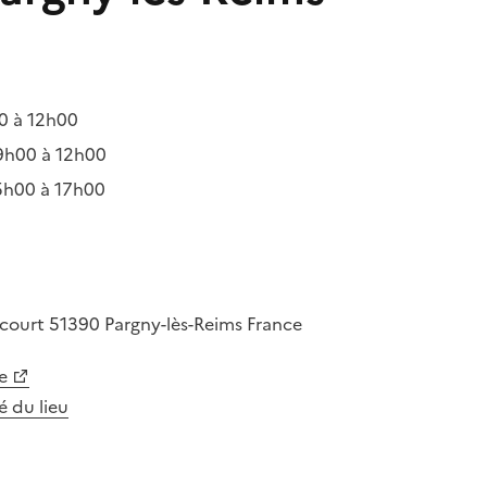
0 à 12h00
9h00 à 12h00
5h00 à 17h00
rcourt
51390
Pargny-lès-Reims
France
e
té du lieu