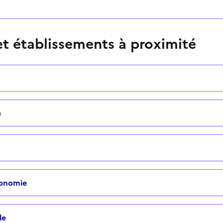
t établissements à proximité
e
tonomie
le