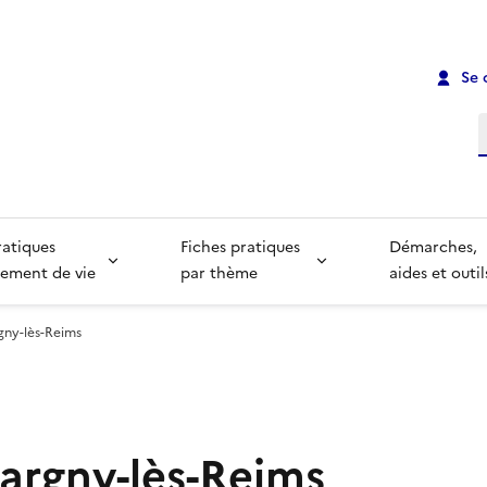
Se 
R
ratiques
Fiches pratiques
Démarches,
ement de vie
par thème
aides et outil
rgny-lès-Reims
Pargny-lès-Reims