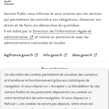
Service Public vous informe et vous oriente vers les services
qui permettent de connaître vos obligations, d’exercer vos
droits et de faire vos démarches du quotidien.
Il est édité par la
Direction de l’information légale et
administrative
et réalisé en partenariat avec les
administrations nationales et locales.
legifrance.gouv.fr
info.gouv.fr
data.gouv.fr
Nos partenaires
Ce site utilise des cookies permettant de visualiser des contenus
et d'améliorer le fonctionnement grâce aux statistiques de
navigation. Si vous cliquez sur « Accepter », la Dila (éditeur du site
Service Public) et ses partenaires déposeront ces cookies sur
votre terminal lors de votre navigation. Si vous cliquez sur «
Plan du site
Accessibilité : totalement conforme
Accessibilité des
Refuser », ces cookies ne seront pas déposés. Votre choix est
services en ligne
Mentions légales
Données personnelles et sécurité