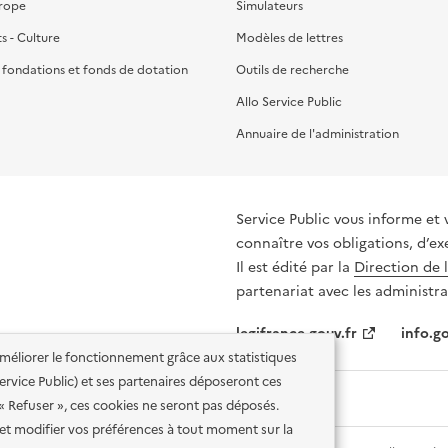
urope
Simulateurs
ts - Culture
Modèles de lettres
, fondations et fonds de dotation
Outils de recherche
Allo Service Public
Annuaire de l'administration
Service Public vous informe et 
connaître vos obligations, d’ex
Il est édité par la
Direction de 
partenariat avec les administra
legifrance.gouv.fr
info.go
'améliorer le fonctionnement grâce aux statistiques
 Service Public) et ses partenaires déposeront ces
 « Refuser », ces cookies ne seront pas déposés.
et modifier vos préférences à tout moment sur la