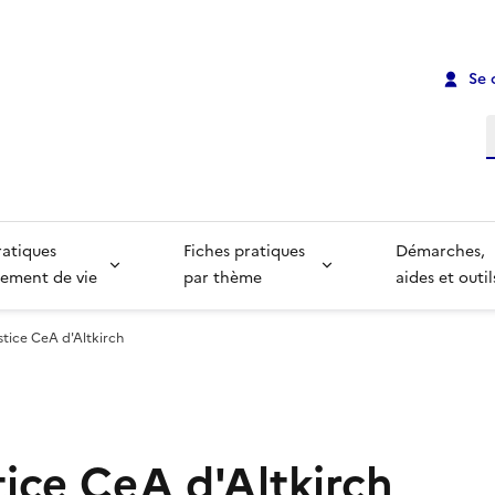
Se 
R
ratiques
Fiches pratiques
Démarches,
ement de vie
par thème
aides et outil
stice CeA d'Altkirch
tice CeA d'Altkirch