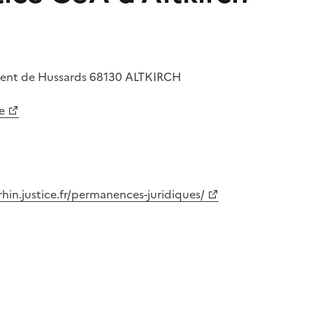
ment de Hussards
68130
ALTKIRCH
e
rhin.justice.fr/permanences-juridiques/