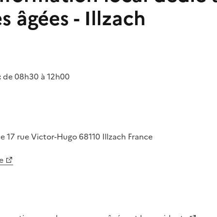
 âgées - Illzach
:
de 08h30 à 12h00
ue
17 rue Victor-Hugo
68110
Illzach
France
e