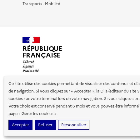
Transports - Mobilité
RÉPUBLIQUE
FRANÇAISE
Ce site utilise des cookies permettant de visualiser des contenus et d
de navigation. Si vous cliquez sur « Accepter », la Dila (éditeur du site
Nos partenaires
cookies sur votre terminal lors de votre navigation. Si vous cliquez sur
Votre choix est conservé pendant 6 mois et vous pouvez être informé 
Plan du site
Accessibilité : totalement conforme
Accessibi
page « Gérer les cookies »
cookies
Accepter
Refuser
Personnaliser
Sauf mention contraire, tous les contenus de ce site sont sous
lic