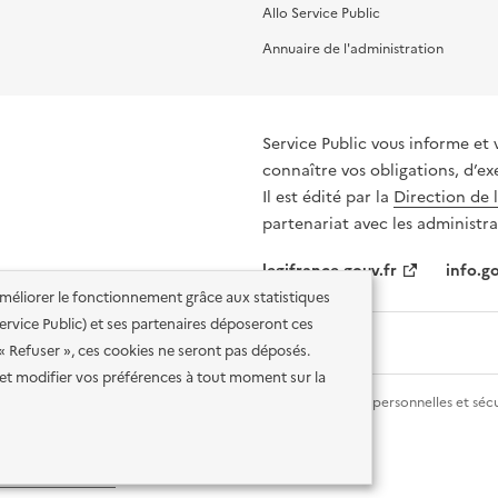
Allo Service Public
Annuaire de l'administration
Service Public vous informe et 
connaître vos obligations, d’ex
Il est édité par la
Direction de 
partenariat avec les administra
legifrance.gouv.fr
info.go
'améliorer le fonctionnement grâce aux statistiques
 Service Public) et ses partenaires déposeront ces
 « Refuser », ces cookies ne seront pas déposés.
et modifier vos préférences à tout moment sur la
lité des services en ligne
Mentions légales
Données personnelles et sécu
ence etalab-2.0