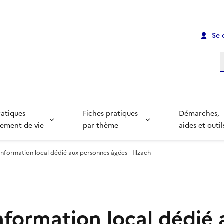
Se 
R
ratiques
Fiches pratiques
Démarches,
ement de vie
par thème
aides et outil
information local dédié aux personnes âgées - Illzach
nformation local dédié 