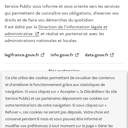
Service Public vous informe et vous oriente vers les services
qui permettent de connaître vos obligations, d’exercer vos
droits et de faire vos démarches du quotidien.
Il est édité par la
Direction de l’information légale et
administrative
et réalisé en partenariat avec les
administrations nationales et locales.
legifrance.gouv.fr
info.gouv.fr
data.gouv.fr
Nos partenaires
Ce site utilise des cookies permettant de visualiser des contenus
et d'améliorer le fonctionnement grâce aux statistiques de
navigation. Si vous cliquez sur « Accepter », la Dila (éditeur du site
Service Public) et ses partenaires déposeront ces cookies sur
votre terminal lors de votre navigation. Si vous cliquez sur «
Plan du site
Accessibilité : totalement conforme
Accessibilité des
Refuser », ces cookies ne seront pas déposés. Votre choix est
services en ligne
Mentions légales
Données personnelles et sécurité
conservé pendant 6 mois et vous pouvez être informé et
modifier vos préférences à tout moment sur la page « Gérer les
Conditions générales d'utilisation
Gestion des cookies