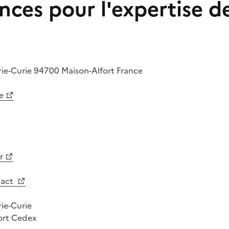
nces pour l'expertise d
rie-Curie
94700
Maison-Alfort
France
e
r
tact
rie-Curie
ort Cedex