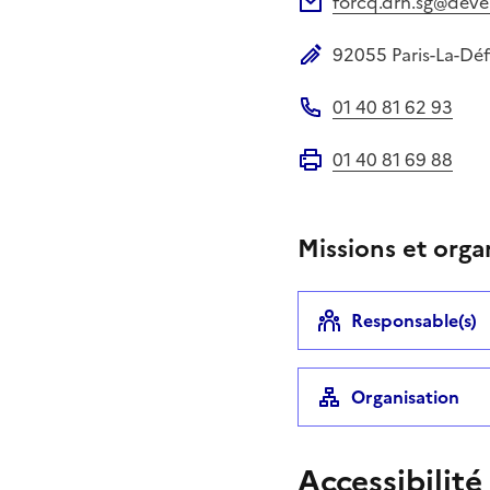
forcq.drh.sg@deve
Adresse électronique
92055
Paris-La-Dé
Adresse postale
01 40 81 62 93
Téléphone
01 40 81 69 88
Fax
Missions et orga
Responsable(s)
Organisation
Accessibilité