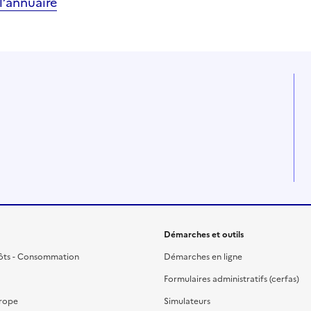
’annuaire
Démarches et outils
ôts - Consommation
Démarches en ligne
Formulaires administratifs (cerfas)
urope
Simulateurs