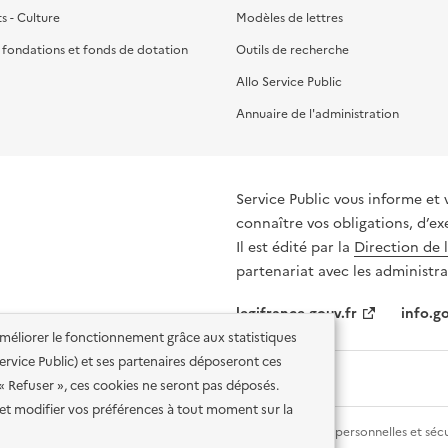
ts - Culture
Modèles de lettres
, fondations et fonds de dotation
Outils de recherche
Allo Service Public
Annuaire de l'administration
Service Public vous informe et 
connaître vos obligations, d’ex
Il est édité par la
Direction de 
partenariat avec les administra
legifrance.gouv.fr
info.go
'améliorer le fonctionnement grâce aux statistiques
 Service Public) et ses partenaires déposeront ces
 « Refuser », ces cookies ne seront pas déposés.
et modifier vos préférences à tout moment sur la
lité des services en ligne
Mentions légales
Données personnelles et sécu