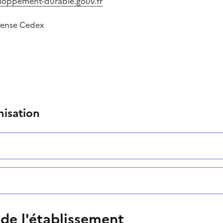
loppement-durable.gouv.fr
fense Cedex
nisation
 de l'établissement