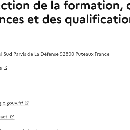
ction de la formation, 
ces et des qualificatio
oi Sud
Parvis de La Défense
92800
Puteaux
France
e
ie.gouv.fr/
tact