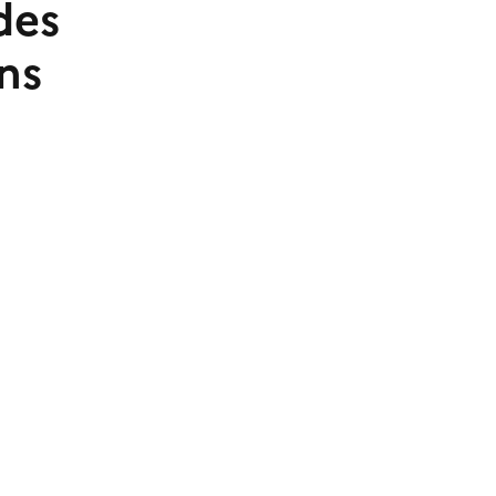
des
ns