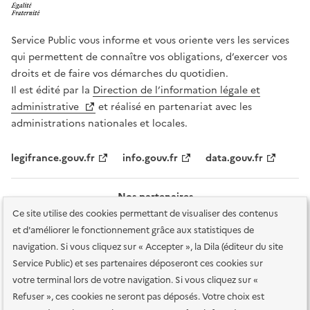
Service Public vous informe et vous oriente vers les services
qui permettent de connaître vos obligations, d’exercer vos
droits et de faire vos démarches du quotidien.
Il est édité par la
Direction de l’information légale et
administrative
et réalisé en partenariat avec les
administrations nationales et locales.
legifrance.gouv.fr
info.gouv.fr
data.gouv.fr
Nos partenaires
Ce site utilise des cookies permettant de visualiser des contenus
et d'améliorer le fonctionnement grâce aux statistiques de
navigation. Si vous cliquez sur « Accepter », la Dila (éditeur du site
Service Public) et ses partenaires déposeront ces cookies sur
votre terminal lors de votre navigation. Si vous cliquez sur «
Plan du site
Accessibilité : totalement conforme
Accessibilité des
Refuser », ces cookies ne seront pas déposés. Votre choix est
services en ligne
Mentions légales
Données personnelles et sécurité