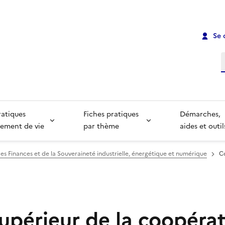
Se 
R
ratiques
Fiches pratiques
Démarches,
ement de vie
par thème
aides et outil
es Finances et de la Souveraineté industrielle, énergétique et numérique
Co
supérieur de la coopéra