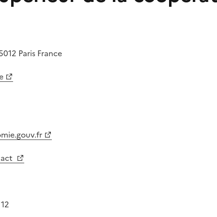
5012
Paris
France
e
mie.gouv.fr
tact
 12