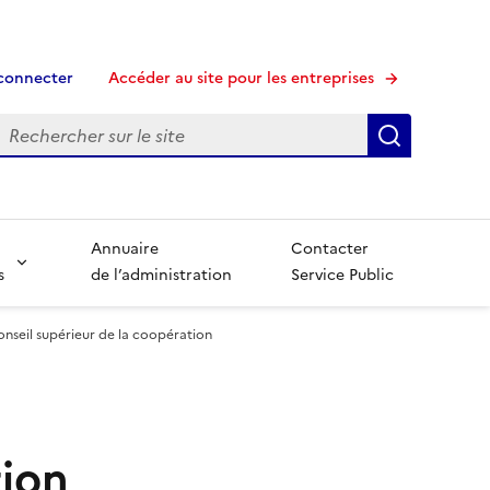
connecter
Accéder au site pour les entreprises
echerche
Recherche
Annuaire
Contacter
s
de l’administration
Service Public
nseil supérieur de la coopération
tion