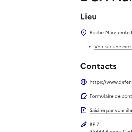
Lieu
Roche-Marguerite
Voir sur une cart
Contacts
https://www.defen
Site web
Formulaire de con
Saisine par voie é
BP 7
Adresse postale
35998
Rennes Ced