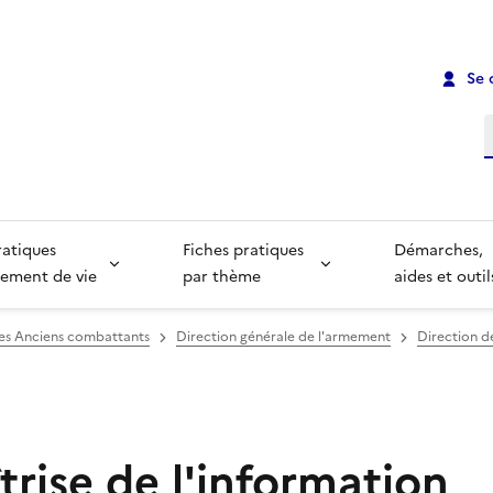
Se 
R
ratiques
Fiches pratiques
Démarches,
ement de vie
par thème
aides et outil
des Anciens combattants
Direction générale de l'armement
Direction de
rise de l'information