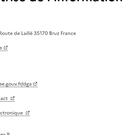
Route de Laillé
35170
Bruz
France
e
se.gouv.fr/dga
tact
lectronique
ex 9