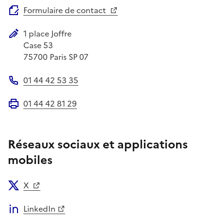
Formulaire de contact
1 place Joffre
Adresse postale
Case 53
75700
Paris SP 07
01 44 42 53 35
Téléphone
01 44 42 81 29
Fax
Réseaux sociaux et applications
mobiles
X
LinkedIn