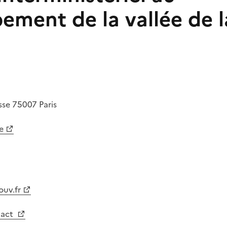
ement de la vallée de l
sse
75007
Paris
e
ouv.fr
tact