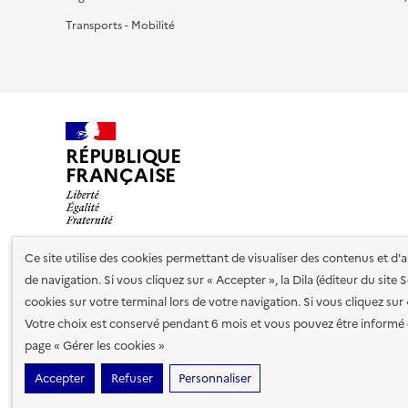
Transports - Mobilité
RÉPUBLIQUE
FRANÇAISE
Ce site utilise des cookies permettant de visualiser des contenus et d
de navigation. Si vous cliquez sur « Accepter », la Dila (éditeur du site
Nos partenaires
cookies sur votre terminal lors de votre navigation. Si vous cliquez sur
Votre choix est conservé pendant 6 mois et vous pouvez être informé 
Plan du site
Accessibilité : totalement conforme
Accessibi
page « Gérer les cookies »
cookies
Accepter
Refuser
Personnaliser
Sauf mention contraire, tous les contenus de ce site sont sous
lic