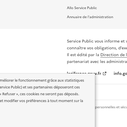
Allo Service Public
Annuaire de l'administration
Service Public vous informe et 
connaître vos obligations, d’ex
Il est édité par la
Direction de 
partenariat avec les administra
legifrance.gouv.fr
info.go
'améliorer le fonctionnement grâce aux statistiques
 Service Public) et ses partenaires déposeront ces
 « Refuser », ces cookies ne seront pas déposés.
et modifier vos préférences à tout moment sur la
lité des services en ligne
Mentions légales
Données personnelles et sécu
ence etalab-2.0