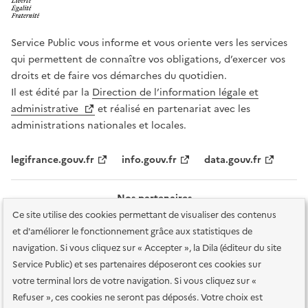
Service Public vous informe et vous oriente vers les services
qui permettent de connaître vos obligations, d’exercer vos
droits et de faire vos démarches du quotidien.
Il est édité par la
Direction de l’information légale et
administrative
et réalisé en partenariat avec les
administrations nationales et locales.
legifrance.gouv.fr
info.gouv.fr
data.gouv.fr
Nos partenaires
Ce site utilise des cookies permettant de visualiser des contenus
et d'améliorer le fonctionnement grâce aux statistiques de
navigation. Si vous cliquez sur « Accepter », la Dila (éditeur du site
Service Public) et ses partenaires déposeront ces cookies sur
votre terminal lors de votre navigation. Si vous cliquez sur «
Plan du site
Accessibilité : totalement conforme
Accessibilité des
Refuser », ces cookies ne seront pas déposés. Votre choix est