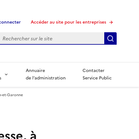
connecter
Accéder au site pour les entreprises
echerche
Recherche
Annuaire
Contacter
s
de l’administration
Service Public
rn-et-Garonne
esse, à