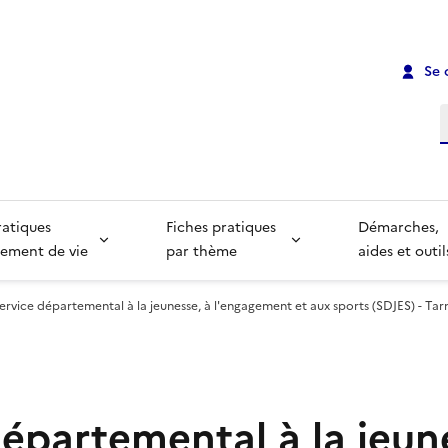
Se 
R
ratiques
Fiches pratiques
Démarches,
ement de vie
par thème
aides et outil
ervice départemental à la jeunesse, à l'engagement et aux sports (SDJES) - Ta
épartemental à la jeun