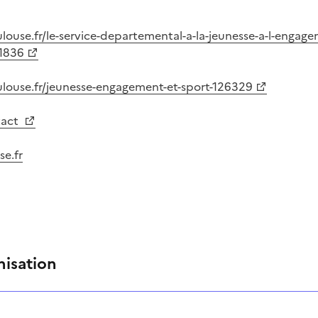
louse.fr/le-service-departemental-a-la-jeunesse-a-l-engage
21836
ulouse.fr/jeunesse-engagement-et-sport-126329
tact
e.fr
nisation