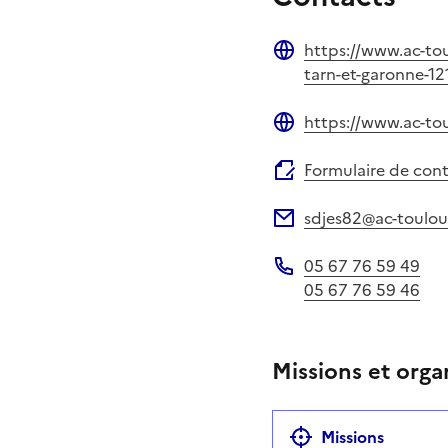
https://www.ac-tou
Site web
tarn-et-garonne-1
https://www.ac-to
Site web
Formulaire de con
sdjes82@ac-toulous
Adresse électronique
05 67 76 59 49
Téléphone
05 67 76 59 46
Missions et orga
Missions