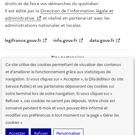
droits et de faire vos démarches du quotidien.
Il est édité par la
Direction de l’information légale et
administrative
et réalisé en partenariat avec les
administrations nationales et locales.
legifrance.gouv.fr
info.gouv.fr
data.gouv.fr
Nos partenaires
Ce site utilise des cookies permettant de visualiser des contenus
et d'améliorer le fonctionnement grâce aux statistiques de
navigation. Si vous cliquez sur « Accepter », la Dila (éditeur du site
Service Public) et ses partenaires déposeront ces cookies sur
votre terminal lors de votre navigation. Si vous cliquez sur «
Plan du site
Accessibilité : totalement conforme
Accessibilité des
Refuser », ces cookies ne seront pas déposés. Votre choix est
services en ligne
Mentions légales
Données personnelles et sécurité
conservé pendant 6 mois et vous pouvez être informé et
modifier vos préférences à tout moment sur la page « Gérer les
Conditions générales d'utilisation
Gestion des cookies
cookies »
Sauf mention contraire, tous les contenus de ce site sont sous
licence
Accepter
Refuser
Personnaliser