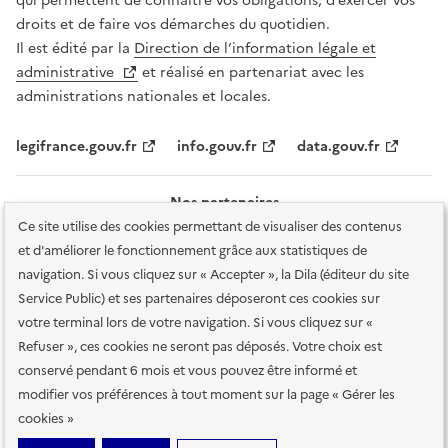
qui permettent de connaître vos obligations, d’exercer vos
droits et de faire vos démarches du quotidien.
Il est édité par la
Direction de l’information légale et
administrative
et réalisé en partenariat avec les
administrations nationales et locales.
legifrance.gouv.fr
info.gouv.fr
data.gouv.fr
Nos partenaires
Ce site utilise des cookies permettant de visualiser des contenus
et d'améliorer le fonctionnement grâce aux statistiques de
navigation. Si vous cliquez sur « Accepter », la Dila (éditeur du site
Service Public) et ses partenaires déposeront ces cookies sur
votre terminal lors de votre navigation. Si vous cliquez sur «
Plan du site
Accessibilité : totalement conforme
Accessibilité des
Refuser », ces cookies ne seront pas déposés. Votre choix est
services en ligne
Mentions légales
Données personnelles et sécurité
conservé pendant 6 mois et vous pouvez être informé et
modifier vos préférences à tout moment sur la page « Gérer les
Conditions générales d'utilisation
Gestion des cookies
cookies »
Sauf mention contraire, tous les contenus de ce site sont sous
licence