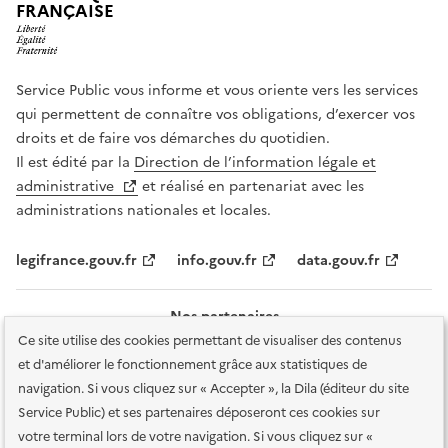
FRANÇAISE
Service Public vous informe et vous oriente vers les services
qui permettent de connaître vos obligations, d’exercer vos
droits et de faire vos démarches du quotidien.
Il est édité par la
Direction de l’information légale et
administrative
et réalisé en partenariat avec les
administrations nationales et locales.
legifrance.gouv.fr
info.gouv.fr
data.gouv.fr
Nos partenaires
Ce site utilise des cookies permettant de visualiser des contenus
et d'améliorer le fonctionnement grâce aux statistiques de
navigation. Si vous cliquez sur « Accepter », la Dila (éditeur du site
Service Public) et ses partenaires déposeront ces cookies sur
votre terminal lors de votre navigation. Si vous cliquez sur «
Plan du site
Accessibilité : totalement conforme
Accessibilité des