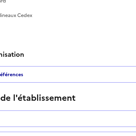
ard
ulineaux Cedex
nisation
 références
 de l'établissement