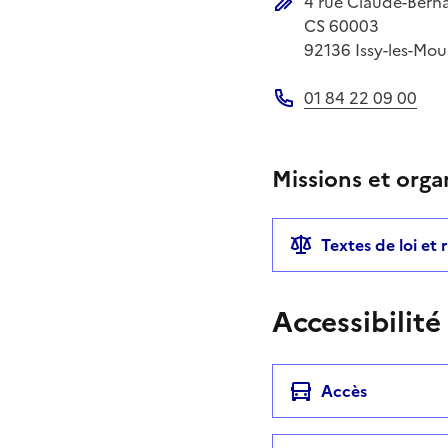
4 rue Claude-Bern
Adresse postale
CS 60003
92136
Issy-les-Mo
01 84 22 09 00
Téléphone
Missions et orga
Textes de loi et
Accessibilité
Accès