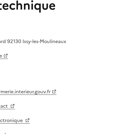
 technique
ard
92130
Issy-les-Moulineaux
e
erie.interieur.gouv.fr
tact
lectronique