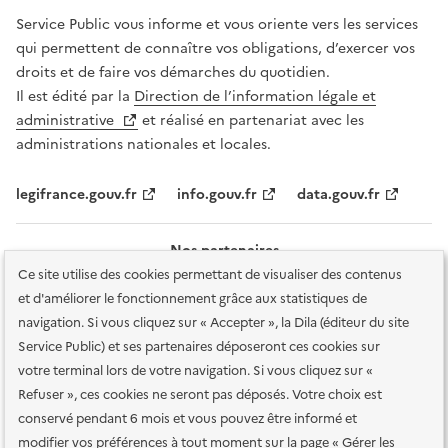
Service Public vous informe et vous oriente vers les services
qui permettent de connaître vos obligations, d’exercer vos
droits et de faire vos démarches du quotidien.
Il est édité par la
Direction de l’information légale et
administrative
et réalisé en partenariat avec les
administrations nationales et locales.
legifrance.gouv.fr
info.gouv.fr
data.gouv.fr
Nos partenaires
Ce site utilise des cookies permettant de visualiser des contenus
et d'améliorer le fonctionnement grâce aux statistiques de
navigation. Si vous cliquez sur « Accepter », la Dila (éditeur du site
Service Public) et ses partenaires déposeront ces cookies sur
votre terminal lors de votre navigation. Si vous cliquez sur «
Plan du site
Accessibilité : totalement conforme
Accessibilité des
Refuser », ces cookies ne seront pas déposés. Votre choix est
services en ligne
Mentions légales
Données personnelles et sécurité
conservé pendant 6 mois et vous pouvez être informé et
modifier vos préférences à tout moment sur la page « Gérer les