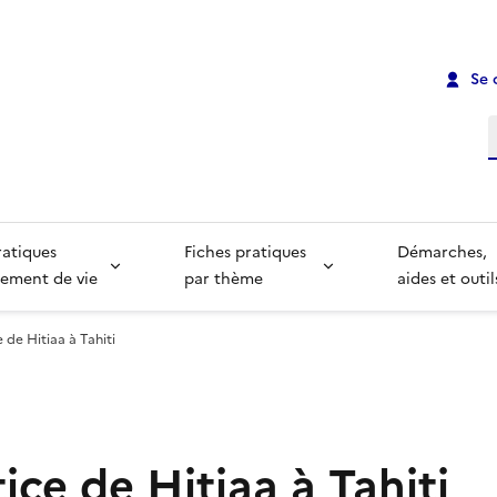
Se 
R
ratiques
Fiches pratiques
Démarches,
ement de vie
par thème
aides et outil
e de Hitiaa à Tahiti
tice de Hitiaa à Tahiti