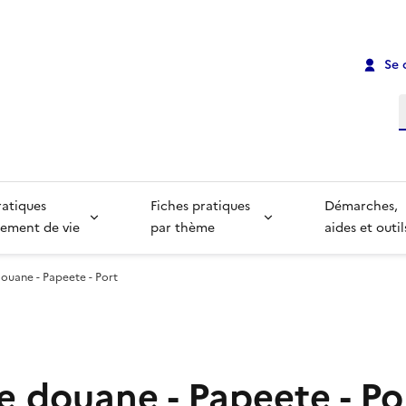
Se 
R
ratiques
Fiches pratiques
Démarches,
ement de vie
par thème
aides et outil
ouane - Papeete - Port
e douane - Papeete - Po