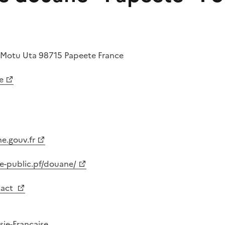
e Motu Uta
98715
Papeete
France
e
e.gouv.fr
e-public.pf/douane/
tact
sie-Française