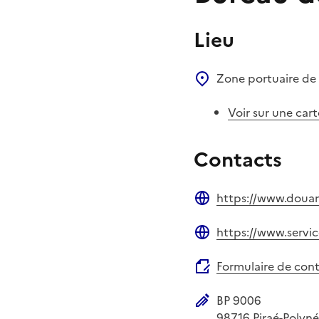
Lieu
Zone portuaire d
Voir sur une cart
Contacts
https://www.douan
Site web
https://www.servic
Site web
Formulaire de con
BP 9006
Adresse postale
98716
Piraé-Polyné