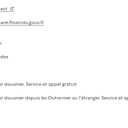
tact
ne.finances.gouv.fr
k
dex
er douanier. Service et appel gratuit
er douanier depuis les Outre-mer ou l'étranger. Service et a