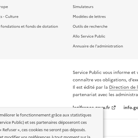
urope
Simulateurs
ts - Culture
Modèles de lettres
, fondations et fonds de dotation
Outils de recherche
Allo Service Public
Annuaire de l'administration
Service Public vous informe et 
connaître vos obligations, d’ex
Il est édité par la
Direction de 
partenariat avec les administra
legifrance.gouv.fr
info.go
'améliorer le fonctionnement grâce aux statistiques
 Service Public) et ses partenaires déposeront ces
 « Refuser », ces cookies ne seront pas déposés.
et modifier vos préférences à tout moment sur la