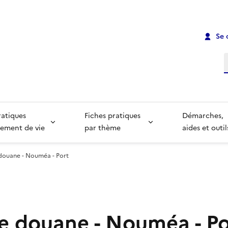
Se 
R
ratiques
Fiches pratiques
Démarches,
ement de vie
par thème
aides et outil
douane - Nouméa - Port
e douane - Nouméa - Po