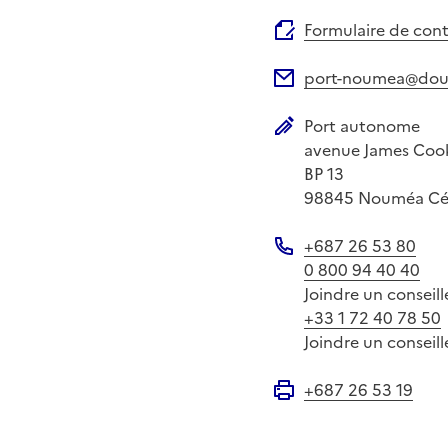
Site web
Formulaire de con
port-noumea@doua
Adresse électronique
Port autonome
Adresse postale
avenue James Coo
BP 13
98845
Nouméa Cé
+687 26 53 80
Téléphone
0 800 94 40 40
Joindre un conseill
+33 1 72 40 78 50
Joindre un conseill
+687 26 53 19
Fax