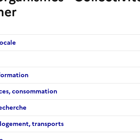
mer
locale
 formation
nces, consommation
echerche
logement, transports
e