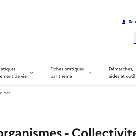
Se 
R
ratiques
Fiches pratiques
Démarches,
ement de vie
par thème
aides et outil
re-mer
organismes - Collectivit