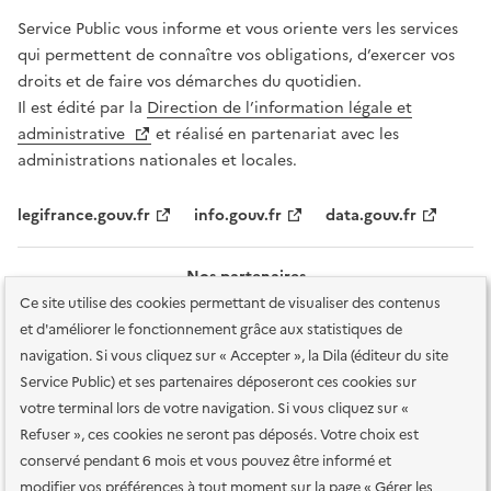
Service Public vous informe et vous oriente vers les services
qui permettent de connaître vos obligations, d’exercer vos
droits et de faire vos démarches du quotidien.
Il est édité par la
Direction de l’information légale et
administrative
et réalisé en partenariat avec les
administrations nationales et locales.
legifrance.gouv.fr
info.gouv.fr
data.gouv.fr
Nos partenaires
Ce site utilise des cookies permettant de visualiser des contenus
et d'améliorer le fonctionnement grâce aux statistiques de
navigation. Si vous cliquez sur « Accepter », la Dila (éditeur du site
Service Public) et ses partenaires déposeront ces cookies sur
votre terminal lors de votre navigation. Si vous cliquez sur «
Plan du site
Accessibilité : totalement conforme
Accessibilité des
Refuser », ces cookies ne seront pas déposés. Votre choix est
services en ligne
Mentions légales
Données personnelles et sécurité
conservé pendant 6 mois et vous pouvez être informé et
modifier vos préférences à tout moment sur la page « Gérer les